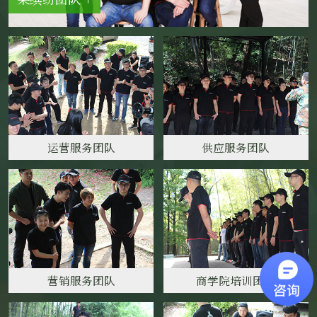
运营服务团队
供应服务团队
营销服务团队
商学院培训团队