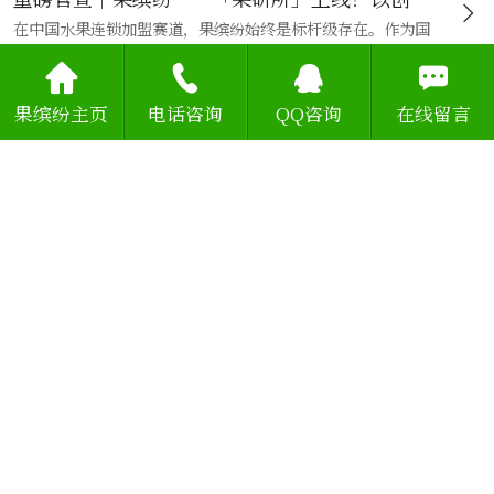
在中国水果连锁加盟赛道，果缤纷始终是标杆级存在。作为国
内一线加盟品牌，果缤纷深耕行业多年，以全产...
果缤纷主页
电话咨询
QQ咨询
在线留言
我要加盟
优先了解更多加盟优惠政策及详情资料
果缤纷、全程扶持、抢占先机、只差一步