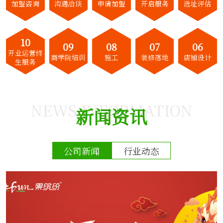
加盟咨询
沟通洽谈
申请加盟
开启服务
选址评估
10
09
08
07
06
开业运营终
商学院培训
施工
装修落地
店铺设计
生服务
NEWS INFORMATION
新闻资讯
公司新闻
行业动态