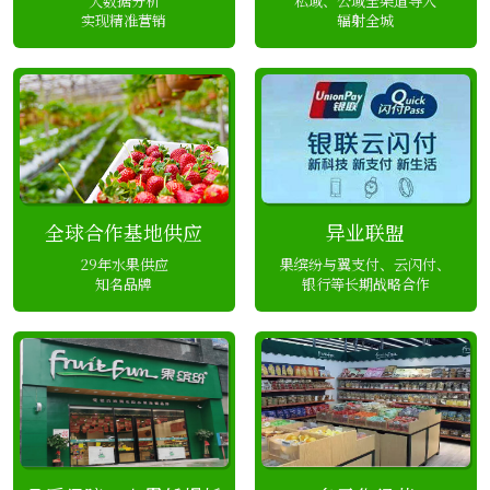
大数据分析
私域、公域全渠道导入
实现精准营销
辐射全城
全球合作基地供应
异业联盟
29年水果供应
果缤纷与翼支付、云闪付、
知名品牌
银行等长期战略合作