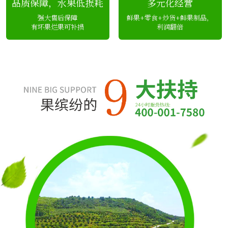
品质保障，水果低损耗
多元化经营
强大售后保障
鲜果+零食+炒货+鲜果制品，
有坏果烂果可补损
利润翻倍