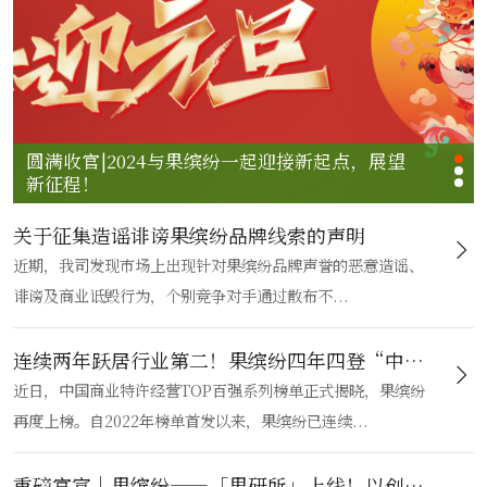
圆满收官|2024与果缤纷一起迎接新起点，展望
新征程！
关于征集造谣诽谤果缤纷品牌线索的声明
近期，我司发现市场上出现针对果缤纷品牌声誉的恶意造谣、
诽谤及商业诋毁行为，个别竞争对手通过散布不...
连续两年跃居行业第二！果缤纷四年四登“中国商业特许经营TOP百强”
近日，中国商业特许经营TOP百强系列榜单正式揭晓，果缤纷
再度上榜。自2022年榜单首发以来，果缤纷已连续...
重磅官宣｜果缤纷——「果研所」上线！以创新之力，焕新水果消费新体验