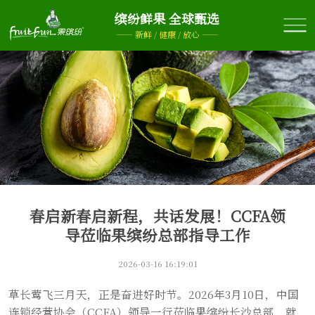
缤纷鲜果 全球甄选
—— 新鲜 / 健康 / 放心 ——
春启新春启新程，共话发展！CCFA领
导莅临果缤纷总部指导工作
2026-03-16 16:19:01
草长莺飞三月天，正是奋进好时节。2026年3月10日，中国
连锁经营协会（CCFA）领导一行莅临果缤纷长沙总部，就